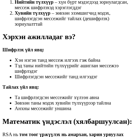
Нийтийн түлхүүр
– хүн бүрт мэдэгдээд зориулагдсан,
мессеж шифрлэхэд хэрэглэгддэг
Хувийн түлхүүр
– зөвхөн эзэмшигчид мэдэх,
шифрлэгдсэн мессежийг тайлах (дешифрлэх)
зориулалттай
Хэрхэн ажилладаг вэ?
Шифрлэх үйл явц:
Хэн нэгэн танд мессеж илгээх гэж байна
Тэд таны нийтийн түлхүүрийг ашиглан мессежээ
шифрлэдэг
Шифрлэгдсэн мессежийг танд илгээдэг
Тайлах үйл явц:
Та шифрлэгдсэн мессежийг хүлээн авна
Зөвхөн таны мэдэх хувийн түлхүүрээр тайлна
Анхны мессежийг уншина
Математик үндэслэл (хялбаршуулсан):
RSA нь
том тоог үржүүлэх нь амархан, харин урвуулах