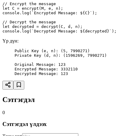
// Encrypt the message

let C = encrypt(M, e, n);

console.log(`Encrypted Message: ${C}`);

// Decrypt the message

let decrypted = decrypt(C, d, n);

console.log(`Decrypted Message: ${decrypted}`);
Үр дүн:
Public Key (e, n): (5, 7990271)
Private Key (d, n): (1596269, 7990271)
Original Message: 123
Encrypted Message: 3332110
Decrypted Message: 123
Сэтгэгдэл
0
Сэтгэгдэл үлдээх