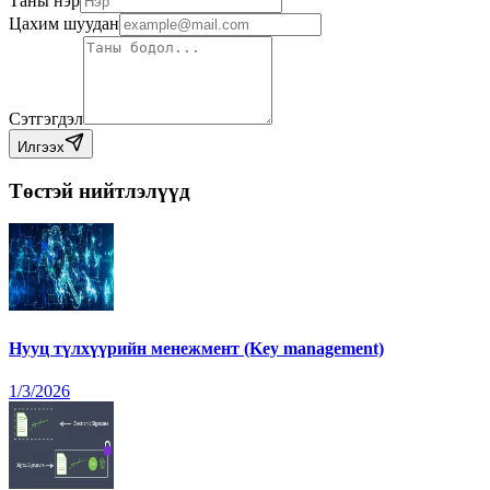
Таны нэр
Цахим шуудан
Сэтгэгдэл
Илгээх
Төстэй нийтлэлүүд
Нууц түлхүүрийн менежмент (Key management)
1/3/2026