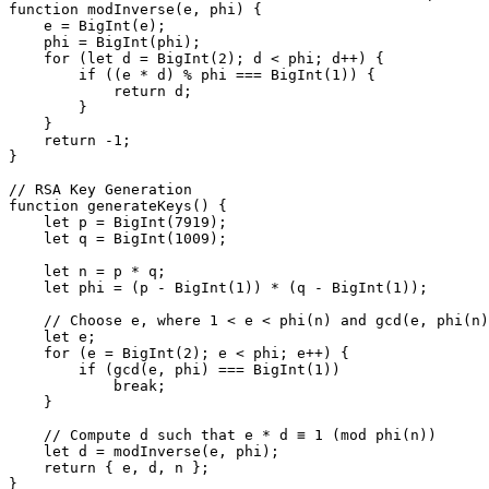
function modInverse(e, phi) {

    e = BigInt(e);

    phi = BigInt(phi);

    for (let d = BigInt(2); d < phi; d++) {

        if ((e * d) % phi === BigInt(1)) {

            return d;

        }

    }

    return -1;

}

// RSA Key Generation

function generateKeys() {

    let p = BigInt(7919);  

    let q = BigInt(1009);

    let n = p * q;

    let phi = (p - BigInt(1)) * (q - BigInt(1));

    // Choose e, where 1 < e < phi(n) and gcd(e, phi(n)
    let e;

    for (e = BigInt(2); e < phi; e++) {

        if (gcd(e, phi) === BigInt(1))

            break;

    }

    // Compute d such that e * d ≡ 1 (mod phi(n))

    let d = modInverse(e, phi);

    return { e, d, n };

}
