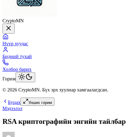
CryptoMN
Нүүр хуудас
Бидний тухай
Холбоо барих
Горим
©
2026
CryptoMN
. Бүх эрх хуулиар хамгаалагдсан.
Буцах
Унших горим
Мэдээлэл
RSA криптографийн энгийн тайлбар