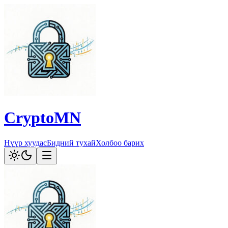
CryptoMN
Нүүр хуудас
Бидний тухай
Холбоо барих