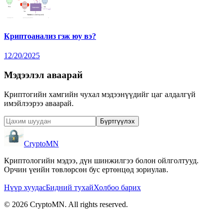
Криптоанализ гэж юу вэ?
12/20/2025
Мэдээлэл аваарай
Криптогийн хамгийн чухал мэдээнүүдийг цаг алдалгүй
имэйлээрээ аваарай.
Бүртгүүлэх
CryptoMN
Криптологийн мэдээ, дүн шинжилгээ болон ойлголтууд.
Орчин үеийн төвлөрсөн бус ертөнцөд зориулав.
Нүүр хуудас
Бидний тухай
Холбоо барих
©
2026
CryptoMN
. All rights reserved.