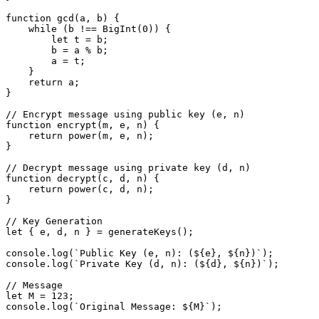
function gcd(a, b) {

    while (b !== BigInt(0)) {

        let t = b;

        b = a % b;

        a = t;

    }

    return a;

}

// Encrypt message using public key (e, n)

function encrypt(m, e, n) {

    return power(m, e, n);

}

// Decrypt message using private key (d, n)

function decrypt(c, d, n) {

    return power(c, d, n);

}

// Key Generation

let { e, d, n } = generateKeys();

console.log(`Public Key (e, n): (${e}, ${n})`);

console.log(`Private Key (d, n): (${d}, ${n})`);

// Message

let M = 123;

console.log(`Original Message: ${M}`);
