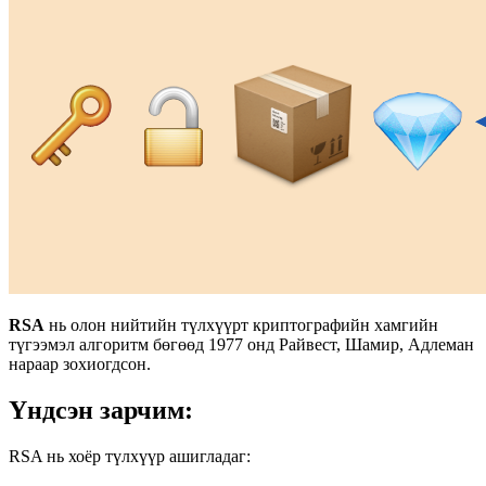
RSA
нь олон нийтийн түлхүүрт криптографийн хамгийн
түгээмэл алгоритм бөгөөд 1977 онд Райвест, Шамир, Адлеман
нараар зохиогдсон.
Үндсэн зарчим:
RSA нь хоёр түлхүүр ашигладаг: