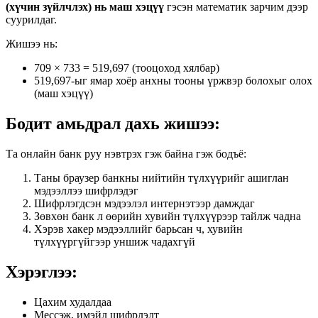
(хүчин зүйлчлэх) нь маш хэцүү
гэсэн математик зарчим дээр
суурилдаг.
Жишээ нь:
709 × 733 = 519,697 (тооцоход хялбар)
519,697-ыг ямар хоёр анхны тооны үржвэр болохыг олох
(маш хэцүү)
Бодит амьдрал дахь жишээ:
Та онлайн банк руу нэвтрэх гэж байна гэж бодъё:
Таны браузер банкны нийтийн түлхүүрийг ашиглан
мэдээллээ шифрлэдэг
Шифрлэгдсэн мэдээлэл интернэтээр дамждаг
Зөвхөн банк л өөрийн хувийн түлхүүрээр тайлж чадна
Хэрэв хакер мэдээллийг барьсан ч, хувийн
түлхүүргүйгээр уншиж чадахгүй
Хэрэглээ:
Цахим худалдаа
Мессэж, имэйл шифрлэлт