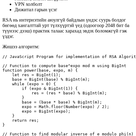
VPN холболт
Дижитал гарын үсэг
RSA нь интернэтийн аюулгүй байдлын үндэс суурь болдог
бөгөөд хангалттай урт түлхүүртэй үед (одоогоор 2048 бит ба
түүнээс дээш) практик талаас харахад эвдэх боломжгүй гэж
үздэг.
Жишээ алгоритм:
// JavaScript Program for implementation of RSA Algorit
// Function to compute base^expo mod m using BigInt

function power(base, expo, m) {

    let res = BigInt(1); 

    base = BigInt(base) % BigInt(m); 

    while (expo > 0) {

        if (expo & BigInt(1)) {

            res = (res * base) % BigInt(m);

        }

        base = (base * base) % BigInt(m); 

        expo = Math.floor(Number(expo) / 2);

        expo = BigInt(expo);

    }

    return res;

}

// Function to find modular inverse of e modulo phi(n)
