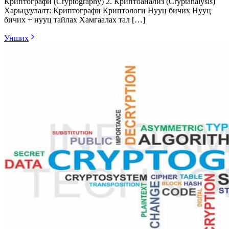
Криптографи (Cryptography) 2. Криптоанализ (Cryptanalysis)
Харьцуулалт: Криптографи Криптологи Нууц бичих Нууц
бичих + нууц тайлах Хамгаалах тал […]
Унших