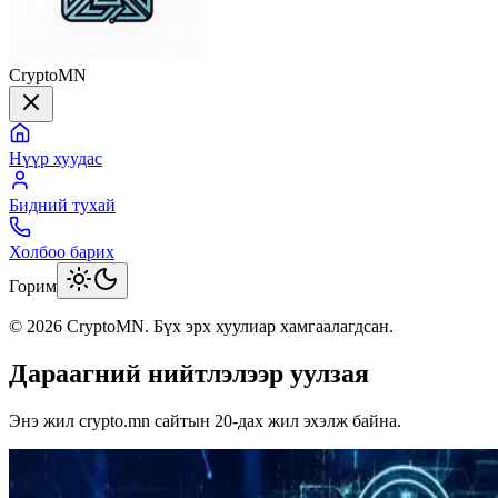
CryptoMN
Нүүр хуудас
Бидний тухай
Холбоо барих
Горим
©
2026
CryptoMN
. Бүх эрх хуулиар хамгаалагдсан.
Дараагний нийтлэлээр уулзая
Энэ жил crypto.mn сайтын 20-дах жил эхэлж байна.