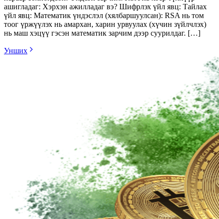
ашигладаг: Хэрхэн ажилладаг вэ? Шифрлэх үйл явц: Тайлах
үйл явц: Математик үндэслэл (хялбаршуулсан): RSA нь том
тоог үржүүлэх нь амархан, харин урвуулах (хүчин зүйлчлэх)
нь маш хэцүү гэсэн математик зарчим дээр суурилдаг. […]
Унших