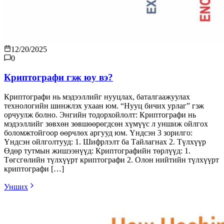
12/20/2025
0
Криптографи гэж юу вэ?
Криптографи нь мэдээллийг нууцлах, баталгаажуулах
технологийн шинжлэх ухаан юм. “Нууц бичих урлаг” гэж
орчуулж болно. Энгийн тодорхойлолт: Криптографи нь
мэдээллийг зөвхөн зөвшөөрөгдсөн хүмүүс л уншиж ойлгох
боломжтойгоор өөрчлөх аргууд юм. Үндсэн 3 зорилго:
Үндсэн ойлголтууд: 1. Шифрлэлт ба Тайлагнах 2. Түлхүүр
Өдөр тутмын жишээнүүд: Криптографийн төрлүүд: 1.
Төгсгөлийн түлхүүрт криптографи 2. Олон нийтийн түлхүүрт
криптографи […]
Унших