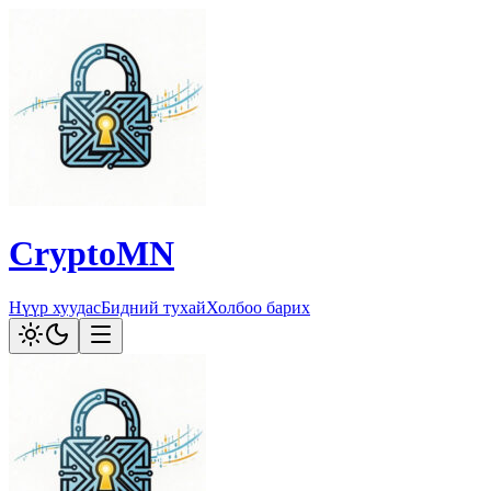
CryptoMN
Нүүр хуудас
Бидний тухай
Холбоо барих