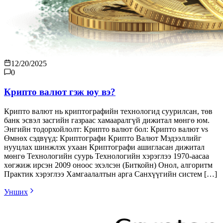
12/20/2025
0
Крипто валют гэж юу вэ?
Крипто валют нь криптографийн технологид суурилсан, төв
банк эсвэл засгийн газраас хамааралгүй дижитал мөнгө юм.
Энгийн тодорхойлолт: Крипто валют бол: Крипто валют vs
Өмнөх сэдвүүд: Криптографи Крипто Валют Мэдээллийг
нууцлах шинжлэх ухаан Криптографи ашигласан дижитал
мөнгө Технологийн суурь Технологийн хэрэглээ 1970-аасаа
хөгжиж ирсэн 2009 оноос эхэлсэн (Биткойн) Онол, алгоритм
Практик хэрэглээ Хамгаалалтын арга Санхүүгийн систем […]
Унших