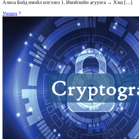
Алиса Бобд имэйл илгээнэ 1. Имэйлийн агуулга → Хэш […]
Унших