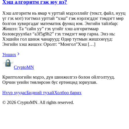
Хэш алгоритм гэж юу вэ?
Хэш алгоритм нь ямар ч урттай мэдээллийг (текст, файл, нууц
үг гэх мэт) тогтмол урттай “хэш” гэж нэрлэгддэг тэмдэгт мөр
болгон хувиргадаг математик функц юм. Энгийн тайлбар:
Жишээ: Та “сайн уу” гэх үгийг хэш алгоритмаар
боловсруулбал “a3f5g9h2” гэх тэмдэгт мөр гарна. Энэ нь:
Хэшийн гол шинж чанарууд: Өдөр тутмын жишээнүүд:
Энгийн хэш жишээ: Оролт: “Монгол”Хэш […]
Унших
CryptoMN
Криптологийн мэдээ, дүн шинжилгээ болон ойлголтууд.
Орчин үеийн төвлөрсөн бус ертөнцөд зориулав.
Нүүр хуудас
Бидний тухай
Холбоо барих
©
2026
CryptoMN
. All rights reserved.