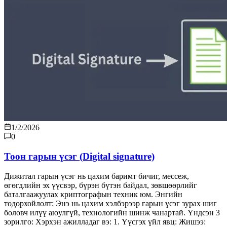
1/2/2026
0
Тоон гарын үсэг (Digital signature)
Дижитал гарын үсэг нь цахим баримт бичиг, мессеж,
өгөгдлийн эх үүсвэр, бүрэн бүтэн байдал, зөвшөөрлийг
баталгаажуулах криптографын техник юм. Энгийн
тодорхойлолт: Энэ нь цахим хэлбэрээр гарын үсэг зурах шиг
боловч илүү аюулгүй, технологийн шинж чанартай. Үндсэн 3
зорилго: Хэрхэн ажилладаг вэ: 1. Үүсгэх үйл явц: Жишээ: