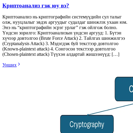
Криптоанализ гэж юу вэ?
Криптоанализ нь криптографийн системүүдийн сул талыг
олж, нууцлалыг эвдэх аргуудыг судалдаг шинжлэх ухаан юм.
Энэ нь “криптографийн эсрэг урлаг” гэж ойлгож болно.
Үндсэн зорилго: Криптоанализын үндсэн аргууд: 1. Бүтэн
хүчээр довтолгоо (Brute Force Attack) 2. Тайлгах шинжилгээ
(Cryptanalysis Attack) 3. Мэдэгдэж буй текстээр довтолгоо
(Known-plaintext attack) 4. Сонгосон текстээр довтолгоо
(Chosen-plaintext attack) Түүхэн алдартай жишээнүүд: […]
Унших