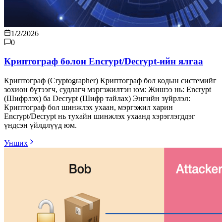
1/2/2026
0
Криптограф болон Encrypt/Decrypt-ийн ялгаа
Криптограф (Cryptographer) Криптограф бол кодын системийг
зохион бүтээгч, судлагч мэргэжилтэн юм: Жишээ нь: Encrypt
(Шифрлэх) ба Decrypt (Шифр тайлах) Энгийн зүйрлэл:
Криптограф бол шинжлэх ухаан, мэргэжил харин
Encrypt/Decrypt нь тухайн шинжлэх ухаанд хэрэглэгддэг
үндсэн үйлдлүүд юм.
Унших