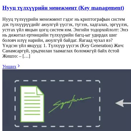
Нууц түлхүүрийн менежмент (Key management)
Нууц түлхүүрийн менежмент гэдэг нь криптографын систем
дэх түлхүүрүүдийг аюулгүй үүсгэх, түгээх, хадгалах, эргүүлэх,
устгах үйл явцын цогц систем юм. Энгийн тодорхойлолт: Энэ
нь дижитал ертөнцийн түлхүүрийн багц-ыг удирдах шиг
боловч илүү нарийн, аюулгүй байдаг. Яагаад чухал вэ?
Үндсэн үйл явцууд: 1. Түлхүүр үүсгэх (Key Generation) Жич:
Санамсаргүй, урьдчилан таамаглах боломжгүй байх ёстой
Жишээ: – […]
Унших