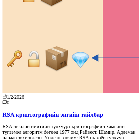
1/2/2026
0
RSA криптографийн энгийн тайлбар
RSA нь олон нийтийн түлхүүрт криптографийн хамгийн
түгээмэл алгоритм бөгөөд 1977 онд Райвест, Шамир, Адлеман
нараар зохиогдсон. Үндсэн зарчим: RSA нь хоёр түлхүүр