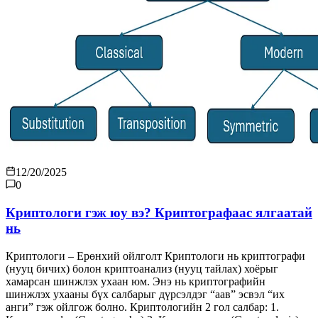
12/20/2025
0
Криптологи гэж юу вэ? Криптографаас ялгаатай
нь
Криптологи – Ерөнхий ойлголт Криптологи нь криптографи
(нууц бичих) болон криптоанализ (нууц тайлах) хоёрыг
хамарсан шинжлэх ухаан юм. Энэ нь криптографийн
шинжлэх ухааны бүх салбарыг дүрсэлдэг “аав” эсвэл “их
анги” гэж ойлгож болно. Криптологийн 2 гол салбар: 1.