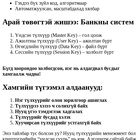
Гэхдээ бүх зүйл код, алгоритмаар
Автоматжуулсан, масштабдахад хялбар
Арай төвөгтэй жишээ: Банкны систем
Үндсэн түлхүүр (Master Key) – гол цоож
Ажилтны түлхүүр (User Key) – ажилтан бүрт
Өгөгдлийн түлхүүр (Data Key) – файл бүрт
Сессийн түлхүүр (Session Key) – холболт бүрт
Бүгд хоорондоо холбогдсон, нэг нь алдагдвал бусдыг
хамгаалж чадна!
Хамгийн түгээмэл алдаанууд:
Нэг түлхүүрийг олон зорилгоор ашиглах
Түлхүүрээ хэзээ ч солихгүй байх
Нууц үгээ тэмдэглэж хадгалах
Түлхүүрийг бусдад хэлэх
Хуучирсан түлхүүрийг устгахгүй байх
Энэ тайлбар тус болсон уу? Нууц түлхүүрийн менежмент бол
криптографийн “үндсэн суурь” нь юм. Алгоритм сайтай байж,