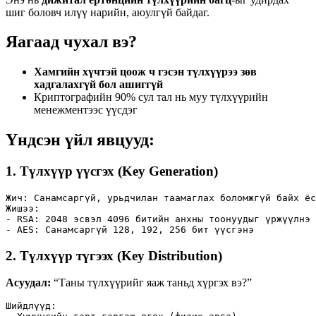
шиг боловч илүү нарийн, аюулгүй байдаг.
Яагаад чухал вэ?
Хамгийн хүчтэй цоож ч гэсэн түлхүүрээ зөв
хадгалахгүй бол ашиггүй
Криптографийн 90% сул тал нь муу түлхүүрийн
менежментээс үүсдэг
Үндсэн үйл явцууд:
1.
Түлхүүр үүсгэх (Key Generation)
Жич: Санамсаргүй, урьдчилан таамаглах боломжгүй байх ёс
Жишээ:

- RSA: 2048 эсвэл 4096 битийн анхны тоонуудыг үржүүлнэ

- AES: Санамсаргүй 128, 192, 256 бит үүсгэнэ
2.
Түлхүүр түгээх (Key Distribution)
Асуудал:
“Таны түлхүүрийг яаж таньд хүргэх вэ?”
Шийдлүүд:
