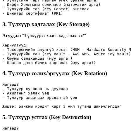
- Хүмүүсийн гарт гаргаж өгөх (физик арга)

- Диффи-Хеллманы солилцоо (математик арга)

- Түлхүүрийн төв (Key Center) ашиглах

- Дижитал сертификат (PKI)
3.
Түлхүүр хадгалах (Key Storage)
Асуудал:
“Түлхүүрээ хаана хадгалах вэ?”
Хариултууд:

- Төхөөрөмжийн аюулгүй хэсэг (HSM - Hardware Security M
- Түлхүүрийн сан (Key Vault - AWS KMS, Azure Key Vault)

- Оюуны санахандаа (муу арга!)

- Цаасан дээр бичиж хадгалах (муу арга!)
4.
Түлхүүр солих/эргүүлэх (Key Rotation)
Яагаад? 

- Түлхүүр хугацаа нь дуусвал

- Ажилтныг халах үед

- Түлхүүр алдагдах эрсдэлтэй үед

Жишээ: Банкны кредит карт 3 жил тутамд шинэчлэгддэг
5.
Түлхүүр устгах (Key Destruction)
Яагаад?
