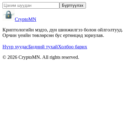
Бүртгүүлэх
CryptoMN
Криптологийн мэдээ, дүн шинжилгээ болон ойлголтууд.
Орчин үеийн төвлөрсөн бус ертөнцөд зориулав.
Нүүр хуудас
Бидний тухай
Холбоо барих
©
2026
CryptoMN
. All rights reserved.