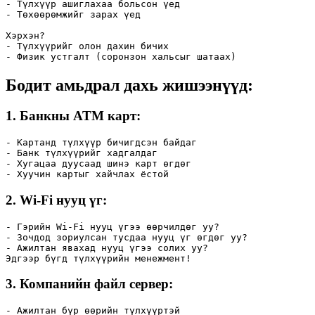
- Түлхүүр ашиглахаа больсон үед

- Төхөөрөмжийг зарах үед

Хэрхэн?

- Түлхүүрийг олон дахин бичих

- Физик устгалт (соронзон хальсыг шатаах)
Бодит амьдрал дахь жишээнүүд:
1.
Банкны ATM карт
:
- Картанд түлхүүр бичигдсэн байдаг

- Банк түлхүүрийг хадгалдаг

- Хугацаа дуусаад шинэ карт өгдөг

- Хуучин картыг хайчлах ёстой
2.
Wi-Fi нууц үг
:
- Гэрийн Wi-Fi нууц үгээ өөрчилдөг уу?

- Зочдод зориулсан тусдаа нууц үг өгдөг уу?

- Ажилтан явахад нууц үгээ солих уу?

Эдгээр бүгд түлхүүрийн менежмент!
3.
Компанийн файл сервер
:
- Ажилтан бүр өөрийн түлхүүртэй
