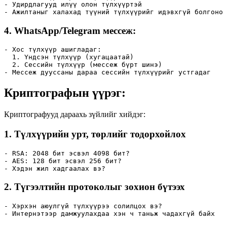
- Удирдлагууд илүү олон түлхүүртэй

- Ажилтаныг халахад түүний түлхүүрийг идэвхгүй болгоно
4.
WhatsApp/Telegram мессеж
:
- Хос түлхүүр ашигладаг:

  1. Үндсэн түлхүүр (хугацаатай)

  2. Сессийн түлхүүр (мессеж бүрт шинэ)

- Мессеж дууссаны дараа сессийн түлхүүрийг устгадаг
Криптографын үүрэг:
Криптографууд дараахь зүйлийг хийдэг:
1.
Түлхүүрийн урт, төрлийг тодорхойлох
- RSA: 2048 бит эсвэл 4098 бит?

- AES: 128 бит эсвэл 256 бит?

- Хэдэн жил хадгаалах вэ?
2.
Түгээлтийн протоколыг зохион бүтээх
- Хэрхэн аюулгүй түлхүүрээ солилцох вэ?

- Интернэтээр дамжуулахдаа хэн ч таньж чадахгүй байх