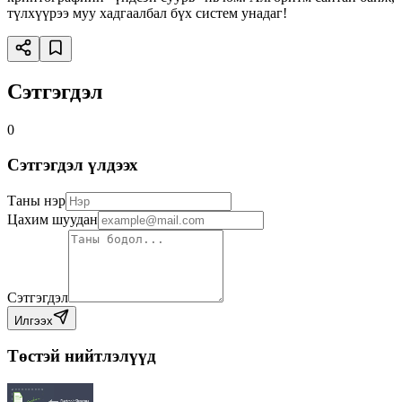
түлхүүрээ муу хадгаалбал бүх систем унадаг!
Сэтгэгдэл
0
Сэтгэгдэл үлдээх
Таны нэр
Цахим шуудан
Сэтгэгдэл
Илгээх
Төстэй нийтлэлүүд