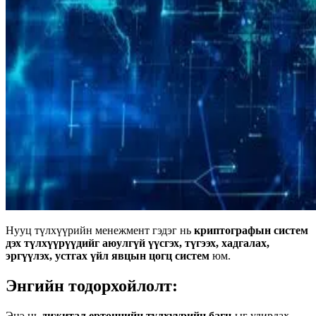
Нууц түлхүүрийн менежмент гэдэг нь
криптографын систем
дэх түлхүүрүүдийг аюулгүй үүсгэх, түгээх, хадгалах,
эргүүлэх, устгах үйл явцын цогц систем
юм.
Энгийн тодорхойлолт:
Энэ нь
дижитал ертөнцийн түлхүүрийн багц
-ыг удирдах