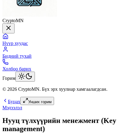
CryptoMN
Нүүр хуудас
Бидний тухай
Холбоо барих
Горим
©
2026
CryptoMN
. Бүх эрх хуулиар хамгаалагдсан.
Буцах
Унших горим
Мэдээлэл
Нууц түлхүүрийн менежмент (Key
management)