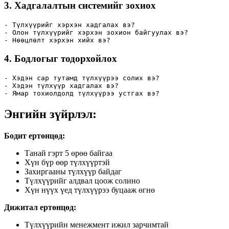
3.
Хадгалалтын системийг зохиох
- Түлхүүрийг хэрхэн хадгалах вэ?

- Олон түлхүүрийг хэрхэн зохион байгуулах вэ?

- Нөөцлөлт хэрхэн хийх вэ?
4.
Бодлогыг тодорхойлох
- Хэдэн сар тутамд түлхүүрээ солих вэ?

- Хэдэн түлхүүр хадгалах вэ?

- Ямар тохиолдолд түлхүүрээ устгах вэ?
Энгийн зүйрлэл:
Бодит ертөнцөд:
Танай гэрт 5 өрөө байгаа
Хүн бүр өөр түлхүүртэй
Захиргааны түлхүүр байдаг
Түлхүүрийг алдвал цоож солино
Хүн нүүх үед түлхүүрээ буцааж өгнө
Дижитал ертөнцөд:
Түлхүүрийн менежмент ижил зарчимтай