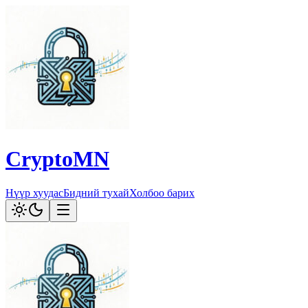
CryptoMN
Нүүр хуудас
Бидний тухай
Холбоо барих