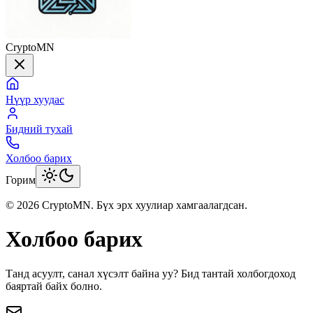
CryptoMN
Нүүр хуудас
Бидний тухай
Холбоо барих
Горим
©
2026
CryptoMN
. Бүх эрх хуулиар хамгаалагдсан.
Холбоо барих
Танд асуулт, санал хүсэлт байна уу? Бид тантай холбогдоход
баяртай байх болно.