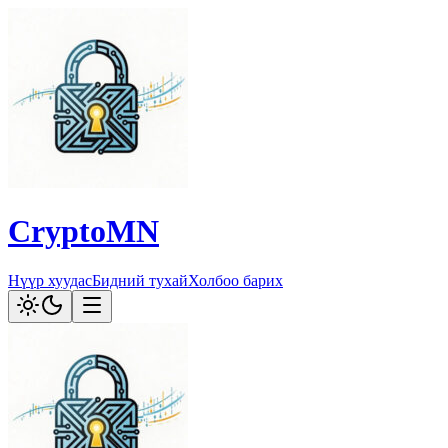
CryptoMN
Нүүр хуудас
Бидний тухай
Холбоо барих