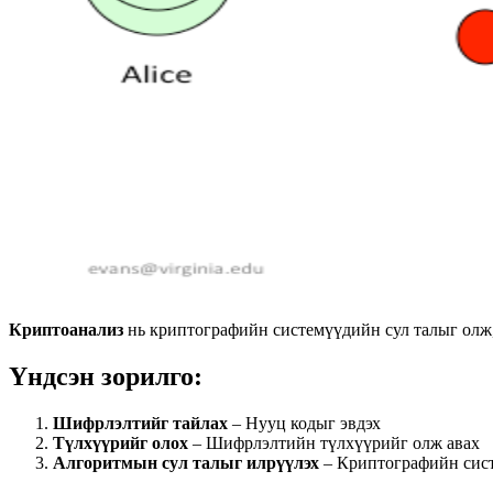
Криптоанализ
нь криптографийн системүүдийн сул талыг олж,
Үндсэн зорилго:
Шифрлэлтийг тайлах
– Нууц кодыг эвдэх
Түлхүүрийг олох
– Шифрлэлтийн түлхүүрийг олж авах
Алгоритмын сул талыг илрүүлэх
– Криптографийн сист