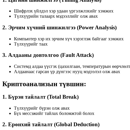
Шифрлэх үйлдэл хэр удаан үргэлжлэхийг хэмжих
Түлхүүрийн талаарх мэдээллийг олж авах
2.
Эрчим хүчний шинжилгээ (Power Analysis)
Компьютер хэр их эрчим хүч хэрэглэж байгааг хэмжих
Түлхүүрийг таах
3.
Алдааны довтолгоо (Fault Attack)
Системд алдаа үүсгэх (цахилгаан, температурын өөрчлөлт
Алдаанаас гарсан үр дүнгээс нууц мэдээлэл олж авах
Криптоанализын түвшин:
1.
Бүрэн тайлалт (Total Break)
Түлхүүрийг бүрэн олж авах
Бүх мессэжийг тайлах боломжтой болох
2.
Ерөнхий тайлалт (Global Deduction)