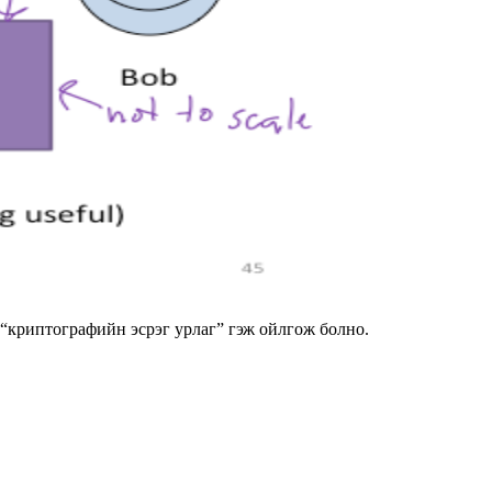
“криптографийн эсрэг урлаг” гэж ойлгож болно.