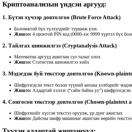
Криптоанализын үндсэн аргууд:
1.
Бүтэн хүчээр довтолгоо (Brute Force Attack)
Боломжтой бүх түлхүүрийг туршиж үзэх
Жишээ:
4 оронтой PIN код (0000-ээс 9999 хүртэл бүх б
2.
Тайлгах шинжилгээ (Cryptanalysis Attack)
Математик аргууд ашиглан сул талыг олох
Жишээ:
Статистик шинжилгээ хийх
3.
Мэдэгдэж буй текстээр довтолгоо (Known-plaintex
Шифрлэгдсэн текст болон түүний анхны хэлбэрийг мэдэж
Жишээ:
Алдартай хэллэг (“сайн байна уу”) шифрлэгдсэн
4.
Сонгосон текстээр довтолгоо (Chosen-plaintext a
Шифрлэхийг хүссэн текстээ оруулж, үр дүнг ажиглах
Жишээ:
Дайсны шифр машиныг ашиглан өөрийн текстээ
Түүхэн алдартай жишээнүүд: