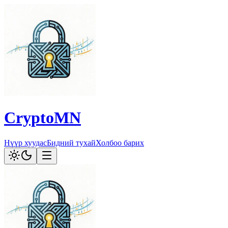
CryptoMN
Нүүр хуудас
Бидний тухай
Холбоо барих