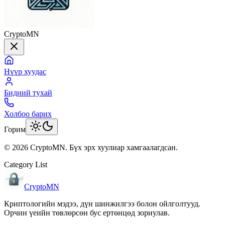
CryptoMN
Нүүр хуудас
Бидний тухай
Холбоо барих
Горим
©
2026
CryptoMN
. Бүх эрх хуулиар хамгаалагдсан.
Category List
CryptoMN
Криптологийн мэдээ, дүн шинжилгээ болон ойлголтууд.
Орчин үеийн төвлөрсөн бус ертөнцөд зориулав.